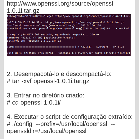
http://www.openssl.org/source/openssl-
1.0.1i.tar.gz
2. Desempacotá-lo e descompactá-lo:
# tar -xvf openssl-1.0.1i.tar.gz
3. Entrar no diretório criado:
# cd openssl-1.0.1i/
4. Executar o script de configuração extraído:
# ./config --prefix=/usr/local/openssl --
openssldir=/usr/local/openssl