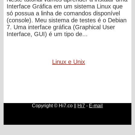
Interface Gráfica em um sistema Linux que
só possua a linha de comandos disponível
(console). Meu sistema de testes é o Debian
7. Uma interface gráfica (Graphical User
Interface, GUI) é um tipo de...
Linux e Unix
Copyright © Hi7.co ||
Hi7
-
E-mail
Ciências
|
Natureza
|
Moedas
|
Ceará
|
Química
|
Física
|
Celulares e Smartphones
|
Blogs