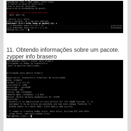
11. Obtendo informações sobre um pacote.
zypper info brasero