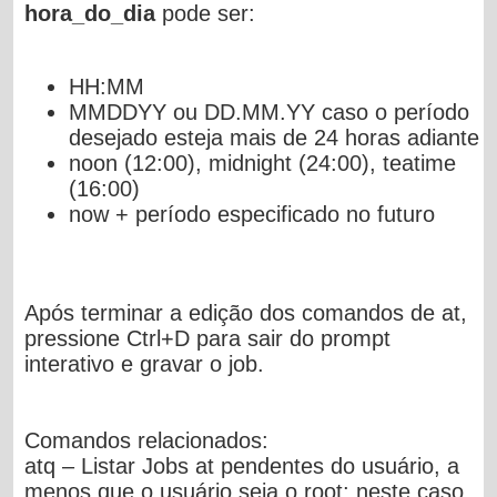
hora_do_dia
pode ser:
HH:MM
MMDDYY ou
DD.MM.YY caso o período
desejado esteja mais de 24 horas adiante
noon
(12:00), midnight (24:00), teatime
(16:00)
now +
período especificado no futuro
Após terminar a edição dos comandos de at,
pressione
Ctrl+D
para sair do prompt
interativo e gravar o job.
Comandos relacionados:
atq
– Listar Jobs at pendentes do usuário, a
menos que o usuário seja o root; neste caso,