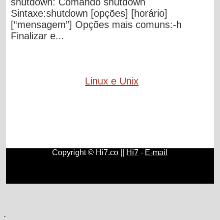
shutdown: Comando shutdown
Sintaxe:shutdown [opções] [horário]
[“mensagem”] Opções mais comuns:-h
Finalizar e...
Linux e Unix
Copyright © Hi7.co ||
Hi7
-
E-mail
Ciências
|
Natureza
|
Moedas
|
Ceará
|
Química
|
Física
|
Celulares e Smartphones
|
Blogs
.