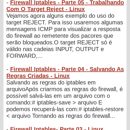
-
Firewall Iptables - Parte 05 - Trabalhando
Com O Target Reject - Linux
Vejamos agora alguns exemplo do uso do
target REJECT. Para isso usaremos algumas
mensagens ICMP para visualizar a resposta
do firewall ao remetente dos pacores que
serão bloqueados.O target REJECT só é
válido nas cadeias INPUT, OUTPUT e
FORWARD,...
-
Firewall Iptables - Parte 04 - Salvando As
Regras Criadas - Linux
Salvando as regras do iptables em
arquivoApós criarmos as regras do firewall, é
possível salvá-las em um arquivo com o
comando:# iptables-save > arquivo E
podemos recuperá-las com:# iptables-restore
< arquivo Tornando as regras do firewall...
-
Firewall Iptables- Parte 03 - Linux